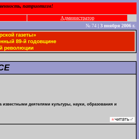
твенность, патриотизм!
Администратор
№ 74
|
3 ноября 2006 г.
рской газеты»
енный 89-й годовщине
ой революции
СЕ
 известными деятелями культуры, науки, образования и