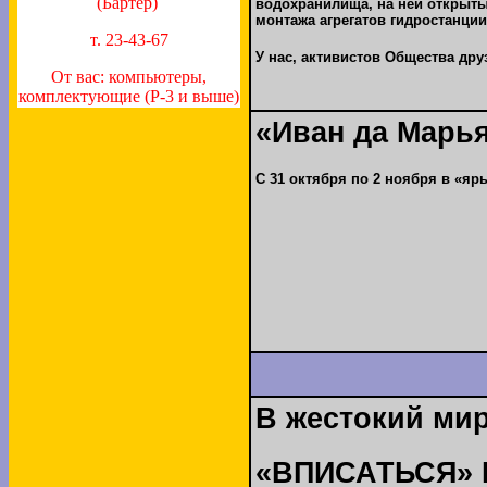
(Бартер)
водохранилища, на ней открыты
монтажа агрегатов гидростанции.
т. 23-43-67
У нас, активистов Общества дру
От вас: компьютеры,
комплектующие (P-3 и выше)
«Иван да Марь
С 31 октября по 2 ноября в «я
В жестокий ми
«ВПИСАТЬСЯ» 