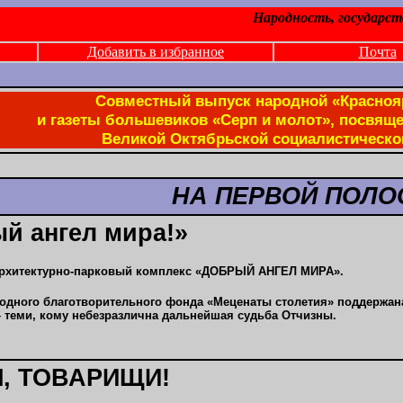
Народность, государс
Добавить в избранное
Почта
Совместный выпуск народной «Красноя
и газеты большевиков «Серп и молот», посвящ
Великой Октябрьской социалистическ
НА ПЕРВОЙ ПОЛО
й ангел мира!»
 архитектурно-парковый комплекс «ДОБРЫЙ АНГЕЛ МИРА».
одного благотворительного фонда «Меценаты столетия» поддержана
теми, кому небезразлична дальнейшая судьба Отчизны.
, ТОВАРИЩИ!