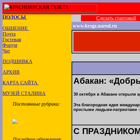
ПОЛОСЫ
Сделать стартовой
www.krsgz.narod.ru
ОБЩЕНИЕ
Почта
Гостевая
Форум
Чат
ПОДШИВКА
АРХИВ
Абакан: «Добры
КАРТА САЙТА
МУЗЕЙ СТАЛИНА
30 октября в Абакане открыли
Постоянные рубрики:
Эта благородная идея междунар
простыми людьми-патриотами – 
С ПРАЗДНИКОМ
Последние обновления
: