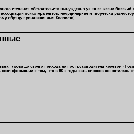
окового стечения обстоятельств вынужденно ушёл из жизни близкий
 ассоциации психотерапевтов, неординарная и творчески разносто
ому обряду принявшая имя Каллиста).
енные
вна Гурова до своего прихода на пост руководителя краевой «Розп
 дезинформации о том, что в 90-е годы сеть киосков сократилась «