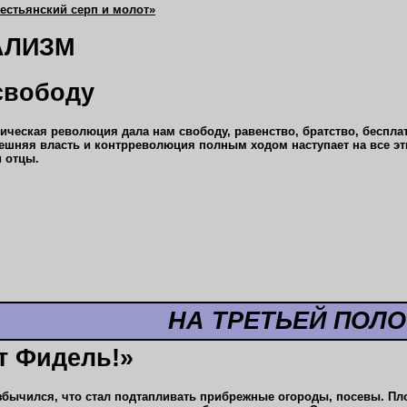
рестьянский серп и молот»
АЛИЗМ
свободу
ческая революция дала нам свободу, равенство, братство, бесплат
ешняя власть и контрреволюция полным ходом наступает на все эти 
 отцы.
НА ТРЕТЬЕЙ ПОЛ
т Фидель!»
взбычился, что стал подтапливать прибрежные огороды, посевы. Пл