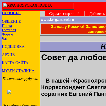
ПОЛОСЫ
Сделать стартовой
Добавить 
www.krsgz.narod.ru
ОБЩЕНИЕ
Почта
За нашу Россию! За велик
Гостевая
совершен
Форум
Чат
Н
ПОДШИВКА
АРХИВ
Совет да любо
КАРТА САЙТА
МУЗЕЙ СТАЛИНА
Постоянные рубрики:
В нашей «Красноярск
Корреспондент Светла
соратник Евгений Пант
Последние обновления
: