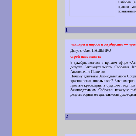
выборам (в
правом мо
позитивны
1
«интересы народа и государства — прев
Депутат Олег ПАЩЕНКО
строй надо менять
8 декабря, полчаса в прямом эфире «А
депутат Законодательного Собрания Кр
Анатольевич Пащенко.
Почему депутаты Законодательного Собра
красноярских школьников? Закономерно
простые красноярцы в будущем году при 
Законодательном Собрании накануне вы
депутат оценивает деятельность руководст
2