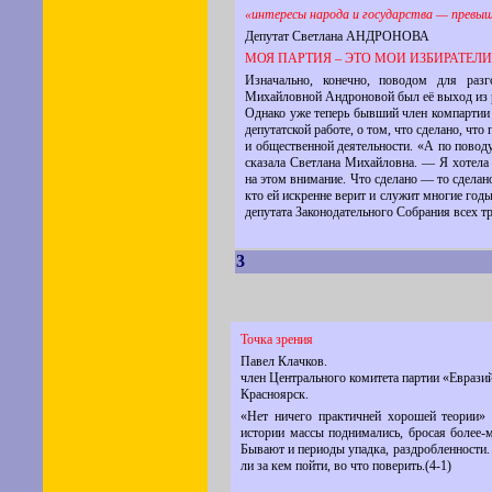
«интересы народа и государства — превыш
Депутат Cветлана АНДРОНОВА
МОЯ ПАРТИЯ – ЭТО МОИ ИЗБИРАТЕЛИ
Изначально, конечно, поводом для разг
Михайловной Андроновой был её выход из
Однако уже теперь бывший член компартии 
депутатской работе, о том, что сделано, что
и общественной деятельности. «А по поводу
сказала Светлана Михайловна. — Я хотела 
на этом внимание. Что сделано — то сделано
кто ей искренне верит и служит многие годы
депутата Законодательного Собрания всех т
3
Точка зрения
Павел Клачков.
член Центрального комитета партии «Еврази
Красноярск.
«Нет ничего практичней хорошей теории»
истории массы поднимались, бросая более-
Бывают и периоды упадка, раздробленности. К
ли за кем пойти, во что поверить.(4-1)