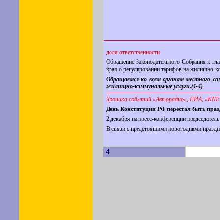
доля ответственности
Обращение Законодательного Собрания к гла
края о регулировании тарифов на жилищно-к
Обращаемся ко всем органам местного сам
жилищно-коммунальные услуги.(4-4)
Хроника событий «Авторадио», НИА, «KNEW
День Конституции РФ перестал быть праз
2 декабря на пресс-конференции председател
В связи с предстоящими новогодними праздн
4