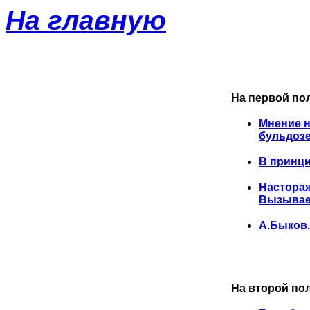
На главную
На первой по
Мнение н
бульдоз
В принци
Настораж
Вызывае
А.Быков.
На второй по