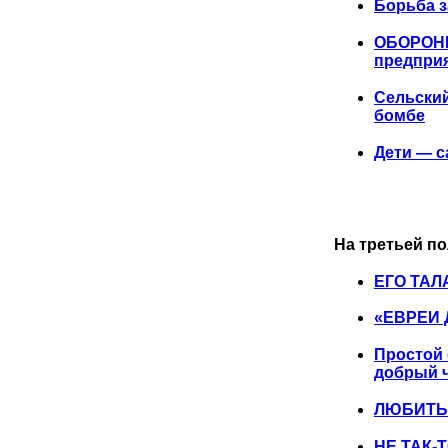
Борьба з
ОБОРОНК
предпри
Сельский
бомбе
Дети — 
На третьей п
ЕГО ТАЛ
«ЕВРЕИ
Простой 
добрый 
ЛЮБИТЬ
НЕ ТАК-